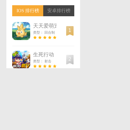
IOS 排行榜
安卓排行榜
天天爱萌宠
类型：
回合制
生死行动（荒野机甲大乱斗）
类型：
射击
武林契约（无限资源）
类型：
卡牌
超神小队
4
类型：
放置