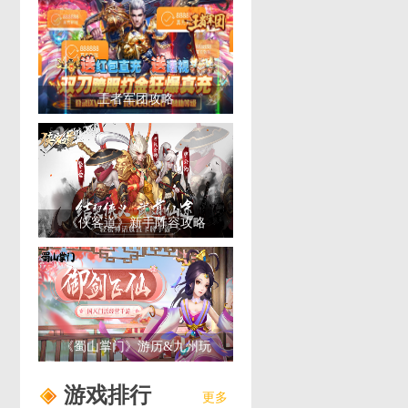
王者军团攻略
《侠客道》新手阵容攻略
《蜀山掌门》游历&九州玩
法介绍
游戏排行
更多