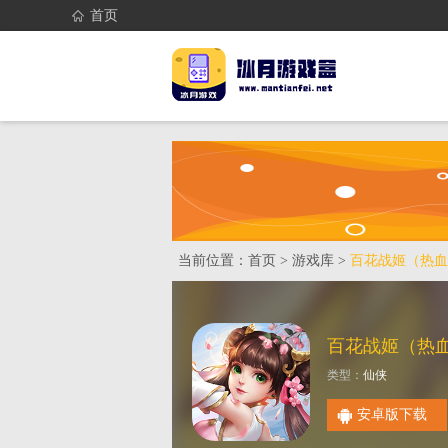
首页
首页
找游戏
当前位置：
首页
>
游戏库
>
百花战姬（热血
百花战姬（热
类型：
仙侠
安卓版下载