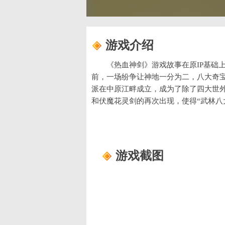
游戏介绍
《热血神剑》游戏故事在原IP基础
前，一场纷争让神地一分为二，八大奇宝
派在中原江畔成立，成为了除了四大世
和伏魔花灵剑的再次出现，使得“武林八
地”——传说中可以实现不老不死的神
间来回游走，挑拨离间，妄图颠覆武林
游戏截图