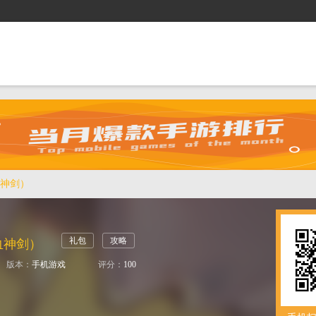
抢礼包
逛商城
攻略站
排行榜
游戏盒
神剑）
礼包
攻略
血神剑）
版本：
手机游戏
评分：
100