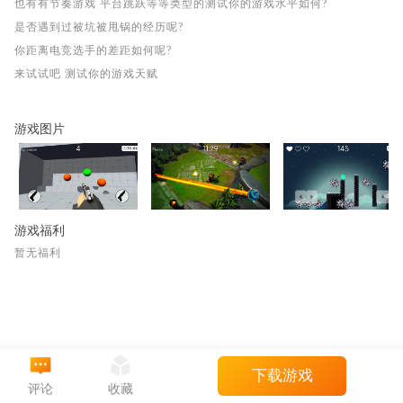
也有有节奏游戏 平台跳跃等等类型的测试你的游戏水平如何?
是否遇到过被坑被甩锅的经历呢?
你距离电竞选手的差距如何呢?
来试试吧 测试你的游戏天赋
游戏图片
游戏福利
暂无福利
下载游戏
评论
收藏