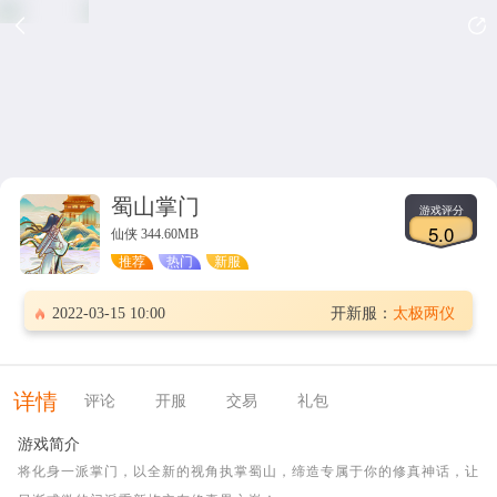
蜀山掌门
游戏评分
5.0
仙侠 344.60MB
推荐
热门
新服
2022-03-15 10:00
开新服：
太极两仪
详情
评论
开服
交易
礼包
游戏简介
将化身一派掌门，以全新的视角执掌蜀山，缔造专属于你的修真神话，让