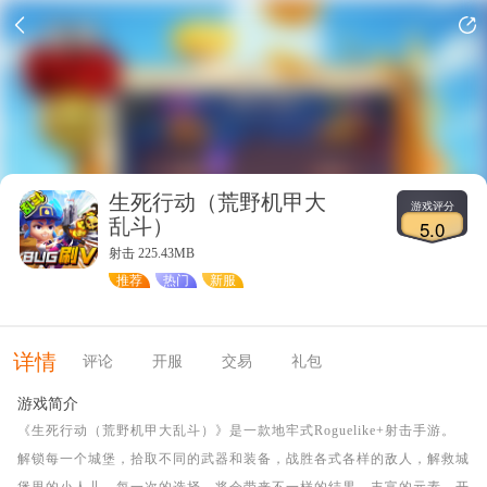
生死行动（荒野机甲大
游戏评分
乱斗）
5.0
射击 225.43MB
推荐
热门
新服
详情
评论
开服
交易
礼包
游戏简介
《生死行动（荒野机甲大乱斗）》是一款地牢式Roguelike+射击手游。
解锁每一个城堡，拾取不同的武器和装备，战胜各式各样的敌人，解救城